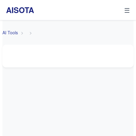
AISOTA
☰
AI Tools