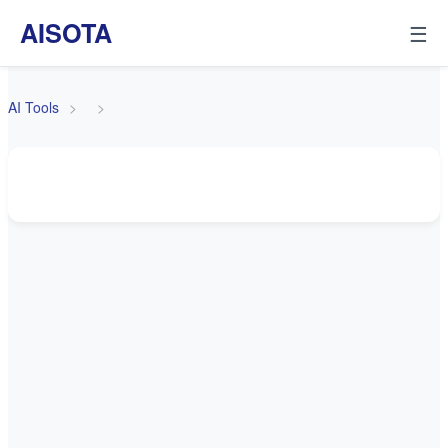
AISOTA
☰
AI Tools