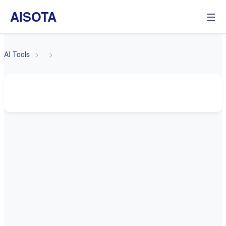
AISOTA
☰
AI Tools