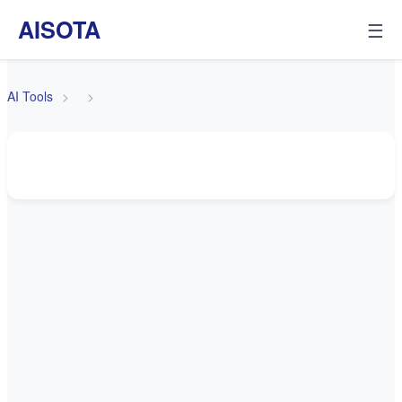
AISOTA
☰
AI Tools