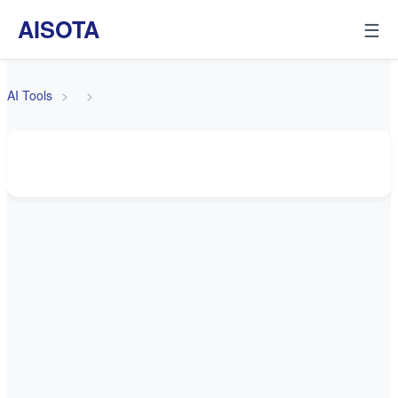
AISOTA
☰
AI Tools