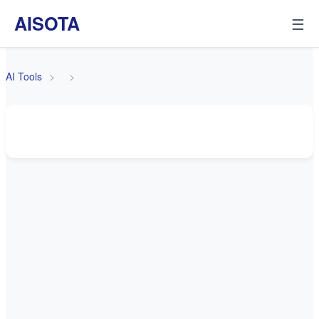
AISOTA
☰
AI Tools