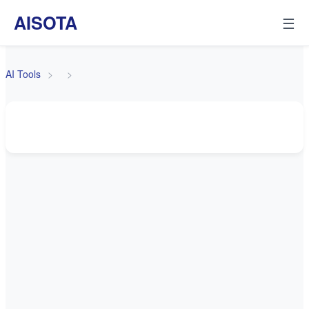
AISOTA
☰
AI Tools